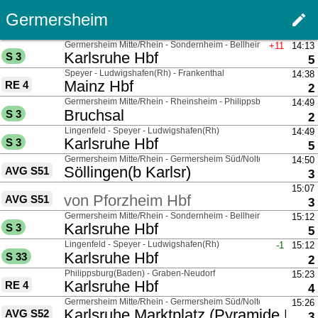
Germersheim
edit
Haupt
über
Germersheim Mitte/Rhein - Sondernheim - Bellheim Bf
+11
14:13
nach
Karlsruhe Hbf
S 3
G
5
über
Speyer - Ludwigshafen(Rh) - Frankenthal
14:38
nach
Mainz Hbf
RE 4
G
2
über
Germersheim Mitte/Rhein - Rheinsheim - Philippsburg(Baden)
14:49
nach
Bruchsal
S 3
G
2
über
Lingenfeld - Speyer - Ludwigshafen(Rh)
14:49
nach
Karlsruhe Hbf
S 3
G
5
über
Germersheim Mitte/Rhein - Germersheim Süd/Nolte - Sondernhe
14:50
nach
Söllingen(b Karlsr)
AVG S51
G
3
über
15:07
von
Pforzheim Hbf
AVG S51
G
3
über
Germersheim Mitte/Rhein - Sondernheim - Bellheim Bf
15:12
nach
Karlsruhe Hbf
S 3
G
5
über
Lingenfeld - Speyer - Ludwigshafen(Rh)
-1
15:12
nach
Karlsruhe Hbf
S 33
G
2
über
Philippsburg(Baden) - Graben-Neudorf
15:23
nach
Karlsruhe Hbf
RE 4
G
4
über
Germersheim Mitte/Rhein - Germersheim Süd/Nolte - Sondernhe
15:26
nach
Karlsruhe Marktplatz (Pyramide U)
AVG S52
G
3