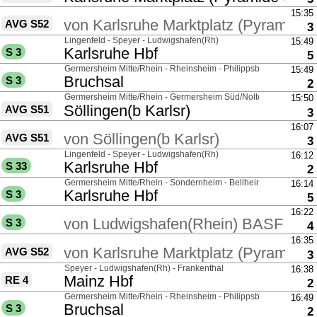
über
15:35
von
Karlsruhe Marktplatz (Pyramide 
AVG S52
G
3
über
Lingenfeld - Speyer - Ludwigshafen(Rh)
15:49
nach
Karlsruhe Hbf
S 3
G
5
über
Germersheim Mitte/Rhein - Rheinsheim - Philippsburg(Baden)
15:49
nach
Bruchsal
S 3
G
2
über
Germersheim Mitte/Rhein - Germersheim Süd/Nolte - Sondernhe
15:50
nach
Söllingen(b Karlsr)
AVG S51
G
3
über
16:07
von
Söllingen(b Karlsr)
AVG S51
G
3
über
Lingenfeld - Speyer - Ludwigshafen(Rh)
16:12
nach
Karlsruhe Hbf
S 33
G
2
über
Germersheim Mitte/Rhein - Sondernheim - Bellheim Bf
16:14
nach
Karlsruhe Hbf
S 3
G
5
über
16:22
von
Ludwigshafen(Rhein) BASF Nor
S 3
G
4
über
16:35
von
Karlsruhe Marktplatz (Pyramide 
AVG S52
G
3
über
Speyer - Ludwigshafen(Rh) - Frankenthal
16:38
nach
Mainz Hbf
RE 4
G
2
über
Germersheim Mitte/Rhein - Rheinsheim - Philippsburg(Baden)
16:49
nach
Bruchsal
S 3
G
2