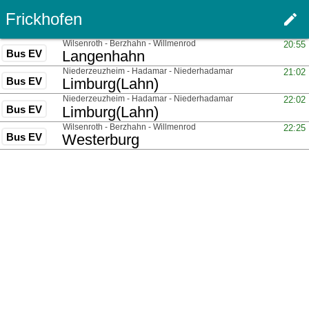
Frickhofen
edit
Haupt
über
Wilsenroth - Berzhahn - Willmenrod
20:55
Bus EV
nach
Langenhahn
über
Niederzeuzheim - Hadamar - Niederhadamar
21:02
Bus EV
nach
Limburg(Lahn)
über
Niederzeuzheim - Hadamar - Niederhadamar
22:02
Bus EV
nach
Limburg(Lahn)
über
Wilsenroth - Berzhahn - Willmenrod
22:25
Bus EV
nach
Westerburg