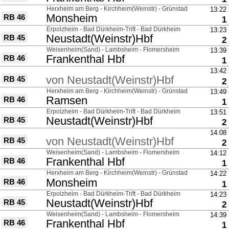
über
Herxheim am Berg - Kirchheim(Weinstr) - Grünstadt
13:22
nach
Monsheim
RB 46
G
1
über
Erpolzheim - Bad Dürkheim-Trift - Bad Dürkheim
13:23
nach
Neustadt(Weinstr)Hbf
RB 45
G
2
über
Weisenheim(Sand) - Lambsheim - Flomersheim
13:39
nach
Frankenthal Hbf
RB 46
G
1
über
13:42
von
Neustadt(Weinstr)Hbf
RB 45
G
2
über
Herxheim am Berg - Kirchheim(Weinstr) - Grünstadt
13:49
nach
Ramsen
RB 46
G
1
über
Erpolzheim - Bad Dürkheim-Trift - Bad Dürkheim
13:51
nach
Neustadt(Weinstr)Hbf
RB 45
G
2
über
14:08
von
Neustadt(Weinstr)Hbf
RB 45
G
2
über
Weisenheim(Sand) - Lambsheim - Flomersheim
14:12
nach
Frankenthal Hbf
RB 46
G
1
über
Herxheim am Berg - Kirchheim(Weinstr) - Grünstadt
14:22
nach
Monsheim
RB 46
G
1
über
Erpolzheim - Bad Dürkheim-Trift - Bad Dürkheim
14:23
nach
Neustadt(Weinstr)Hbf
RB 45
G
2
über
Weisenheim(Sand) - Lambsheim - Flomersheim
14:39
nach
Frankenthal Hbf
RB 46
G
1