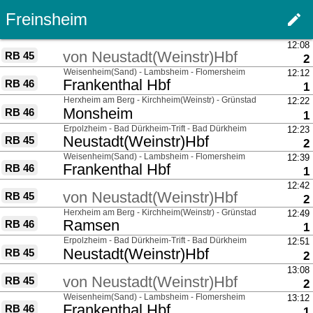
Freinsheim
edit
Haupt
über
12:08
von
Neustadt(Weinstr)Hbf
RB 45
G
2
über
Weisenheim(Sand) - Lambsheim - Flomersheim
12:12
nach
Frankenthal Hbf
RB 46
G
1
über
Herxheim am Berg - Kirchheim(Weinstr) - Grünstadt
12:22
nach
Monsheim
RB 46
G
1
über
Erpolzheim - Bad Dürkheim-Trift - Bad Dürkheim
12:23
nach
Neustadt(Weinstr)Hbf
RB 45
G
2
über
Weisenheim(Sand) - Lambsheim - Flomersheim
12:39
nach
Frankenthal Hbf
RB 46
G
1
über
12:42
von
Neustadt(Weinstr)Hbf
RB 45
G
2
über
Herxheim am Berg - Kirchheim(Weinstr) - Grünstadt
12:49
nach
Ramsen
RB 46
G
1
über
Erpolzheim - Bad Dürkheim-Trift - Bad Dürkheim
12:51
nach
Neustadt(Weinstr)Hbf
RB 45
G
2
über
13:08
von
Neustadt(Weinstr)Hbf
RB 45
G
2
über
Weisenheim(Sand) - Lambsheim - Flomersheim
13:12
nach
Frankenthal Hbf
RB 46
G
1