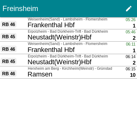
Freinsheim
edit
Haupt
über
Weisenheim(Sand) - Lambsheim - Flomersheim
05:26
nach
Frankenthal Hbf
RB 46
G
1
über
Erpolzheim - Bad Dürkheim-Trift - Bad Dürkheim
05:46
nach
Neustadt(Weinstr)Hbf
RB 45
G
2
über
Weisenheim(Sand) - Lambsheim - Flomersheim
06:11
nach
Frankenthal Hbf
RB 46
G
1
über
Erpolzheim - Bad Dürkheim-Trift - Bad Dürkheim
06:14
nach
Neustadt(Weinstr)Hbf
RB 45
G
2
über
Herxheim am Berg - Kirchheim(Weinstr) - Grünstadt
06:15
nach
Ramsen
RB 46
Gl
10