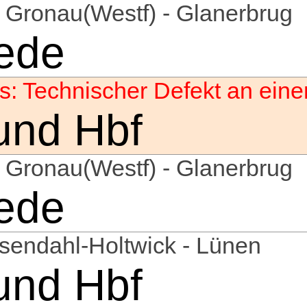
- Gronau(Westf) - Glanerbrug
ede
aus: Technischer Defekt an ei
und Hbf
- Gronau(Westf) - Glanerbrug
ede
sendahl-Holtwick - Lünen
und Hbf