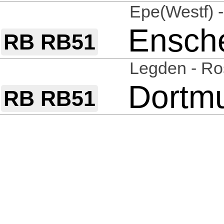
Epe(Westf) 
Ensch
RB RB51
Legden - Ro
Dortm
RB RB51