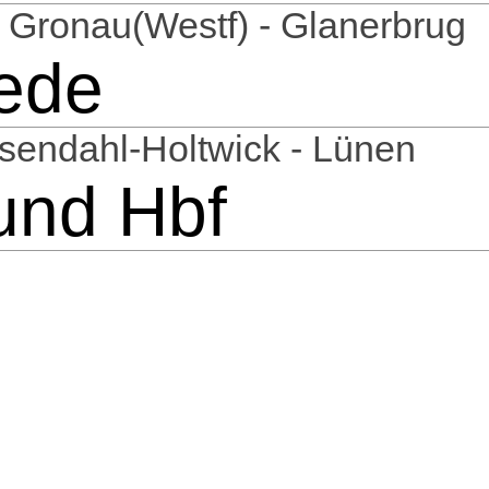
- Gronau(Westf) - Glanerbrug
ede
sendahl-Holtwick - Lünen
und Hbf