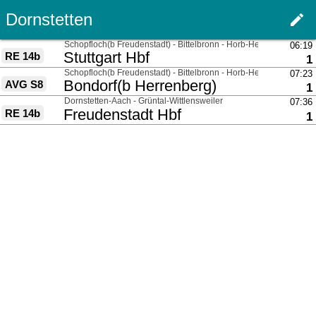
Dornstetten
edit
Haupt
über
Schopfloch(b Freudenstadt) - Bittelbronn - Horb-Heiligenfeld
06:19
nach
Stuttgart Hbf
RE 14b
G
1
über
Schopfloch(b Freudenstadt) - Bittelbronn - Horb-Heiligenfeld
07:23
nach
Bondorf(b Herrenberg)
AVG S8
G
1
über
Dornstetten-Aach - Grüntal-Wittlensweiler
07:36
nach
Freudenstadt Hbf
RE 14b
G
1