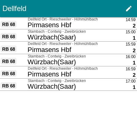
Dellfeld
edit
Haupt
über
Dellfeld Ort - Rieschweiler - Höhmühlbach
14:59
nach
Pirmasens Hbf
RB 68
G
2
über
Stambach - Contwig - Zweibrücken
15:00
nach
Würzbach(Saar)
RB 68
G
1
über
Dellfeld Ort - Rieschweiler - Höhmühlbach
15:59
nach
Pirmasens Hbf
RB 68
G
2
über
Stambach - Contwig - Zweibrücken
16:00
nach
Würzbach(Saar)
RB 68
G
1
über
Dellfeld Ort - Rieschweiler - Höhmühlbach
16:59
nach
Pirmasens Hbf
RB 68
G
2
über
Stambach - Contwig - Zweibrücken
17:00
nach
Würzbach(Saar)
RB 68
G
1