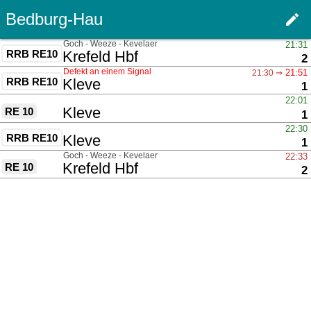
Bedburg-Hau
edit
Haupt
über
Goch - Weeze - Kevelaer
21:31
RRB RE10
nach
Krefeld Hbf
G
2
Defekt an einem Signal
21:51
21:30 ⇒
RRB RE10
nach
Kleve
G
1
über
22:01
nach
Kleve
RE 10
G
1
über
22:30
RRB RE10
nach
Kleve
G
1
über
Goch - Weeze - Kevelaer
22:33
nach
Krefeld Hbf
RE 10
G
2