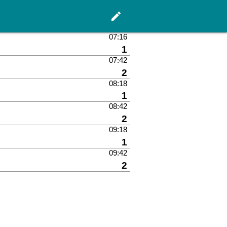
edit
Hauptseite
07:16
Gleis
1
07:42
Gleis
2
08:18
Gleis
1
08:42
Gleis
2
09:18
Gleis
1
09:42
Gleis
2