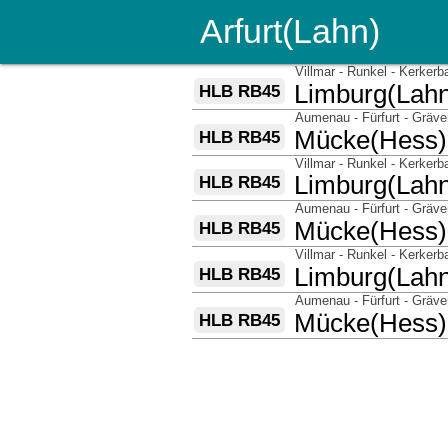
Arfurt(Lahn)
über
Villmar - Runkel - Kerkerb
nach
Limburg(Lah
HLB RB45
über
Aumenau - Fürfurt - Gräv
nach
Mücke(Hess)
HLB RB45
über
Villmar - Runkel - Kerkerb
nach
Limburg(Lah
HLB RB45
über
Aumenau - Fürfurt - Gräv
nach
Mücke(Hess)
HLB RB45
über
Villmar - Runkel - Kerkerb
nach
Limburg(Lah
HLB RB45
über
Aumenau - Fürfurt - Gräv
nach
Mücke(Hess)
HLB RB45