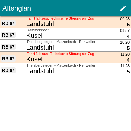
Altenglan
edit
Haupt
Fahrt fällt aus: Technische Störung am Zug
09:28
nach
Landstuhl
RB 67
G
5
über
Rammelsbach
09:57
nach
Kusel
RB 67
G
4
über
Theisbergstegen - Matzenbach - Rehweiler
10:28
nach
Landstuhl
RB 67
G
5
Fahrt fällt aus: Technische Störung am Zug
11:28
nach
Kusel
RB 67
G
4
über
Theisbergstegen - Matzenbach - Rehweiler
11:28
nach
Landstuhl
RB 67
G
5